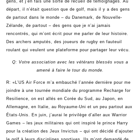
gens, et j’en fais une sorte de recueil de témoignages. Au
départ, il n’était question que de golf, mais il y a des gens
de partout dans le monde – du Danemark, de Nouvelle-
Zélande, de partout – des gens que je n’ai jamais
rencontrés, qui m’ont écrit pour me parler de leur histoire.
Des archers amputés, des joueurs de rugby en fauteuil
roulant qui veulent une plateforme pour partager leur vécu.
Q: Votre association avec les vétérans blessés vous a
amené à faire le tour du monde.
R: «L’US Air Force m’a embauché l’année dernière pour me
joindre à une tournée mondiale du programme Recharge for
Resilience, on est allés en Corée du Sud, au Japon, en
Allemagne, en Italie, au Royaume-Uni et un peu partout aux
États-Unis. En juin, j’aurai le privilège d’aller aux Warrior
Games – les jeux militaires qui ont inspiré le prince Harry
pour la création des Jeux Invictus – qui ont décidé d’ajouter
le golf à leurs disciplines sportives. Ils m’ont demandé de